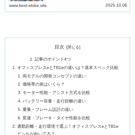
道ならTB1e、街乗りや軽さ重視ならベロスターがおすす
め。用途別に失敗しない選び方を公式情報と実体験をもと
2025.10.06
www.best-ebike.site
に詳しく解説します。
目次
記事のポイント4つ
オフィスプレスeとTB1eの違いは？基本スペック比較
両モデルの開発コンセプトの違い
価格帯の差はいくら？
モーター性能・アシスト方式を比較
バッテリー容量・走行距離の違い
重量・フレーム設計の違い
変速・ブレーキ・タイヤ性能を比較
通勤距離・走行環境で選ぶ！オフィスプレスeとTB1e
どっちが向いてる？