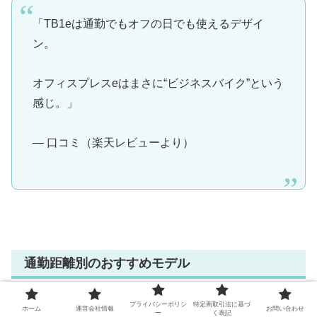
「TB1eは通勤でもオフの日でも使えるデザイ
ン。
オフィスプレスeはまさに“ビジネスバイク”という
感じ。」
— 口コミ（楽天レビューより）
通勤距離別のおすすめモデル
プライバシーポリシ
特定商取引法に基づ
通勤距離によって、どちらが快適に感じるかは大きく変わ
ホーム
運営会社情報
お問い合わせ
ー
く表記