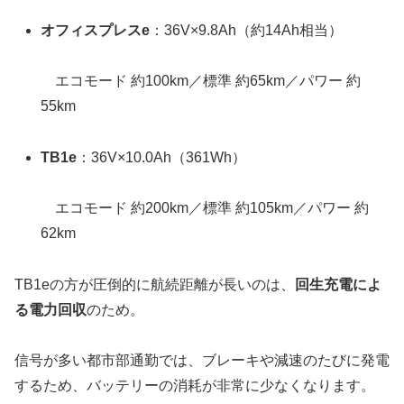
オフィスプレスe
：36V×9.8Ah（約14Ah相当）
エコモード 約100km／標準 約65km／パワー 約
55km
TB1e
：36V×10.0Ah（361Wh）
エコモード 約200km／標準 約105km／パワー 約
62km
TB1eの方が圧倒的に航続距離が長いのは、
回生充電によ
る電力回収
のため。
信号が多い都市部通勤では、ブレーキや減速のたびに発電
するため、バッテリーの消耗が非常に少なくなります。