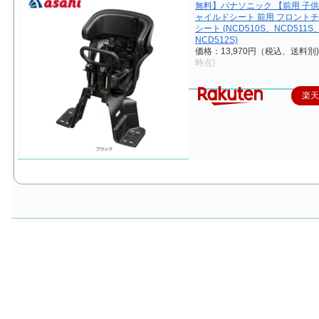
無料】パナソニック 【前用 子
ャイルドシート 前用 フロント
シート (NCD510S、NCD511S
NCD512S)
価格：13,970円（税込、送料別
時点)
楽