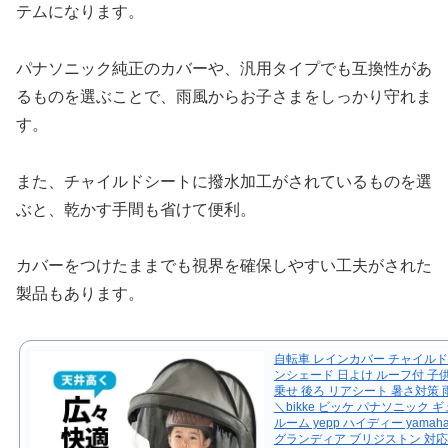
テムになります。
パナソニック純正のカバーや、汎用タイプでも互換性があ
るものを選ぶことで、雨風からお子さまをしっかり守れま
す。
また、チャイルドシートに撥水加工がされているものを選
ぶと、乾かす手間も省けて便利。
カバーをつけたままでも視界を確保しやすい工夫がされた
製品もあります。
自転車 レインカバー チャイルド
ンシェード 日よけ ルーフ付 子
乗せ 後ろ リアシート 暑さ対策
＼bikke ビッケ パナソニック 
ルーム yepp ハイディー yamaha 
グランディア ブリジストン 対応