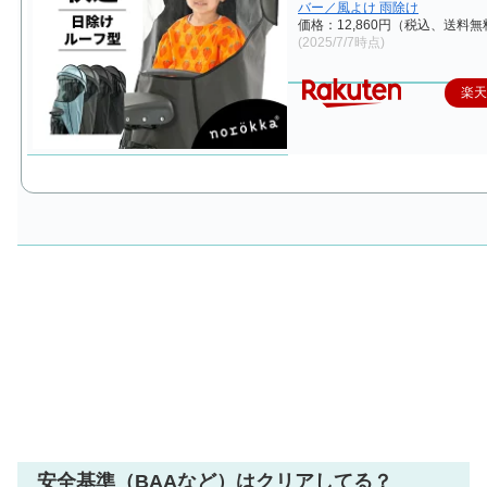
バー／風よけ 雨除け
価格：12,860円（税込、送料無
(2025/7/7時点)
楽
安全基準（BAAなど）はクリアしてる？