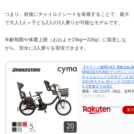
つまり、前後にチャイルドシートを装着することで、最大
で大人1人＋子ども2人の3人乗りが可能なモデルです。
年齢制限や体重上限（おおよそ15kg〜22kg）に留意しな
がら、安全に3人乗りを実現できます。
【マラソン期間5倍】電動自転車
BRIDGESTONE(ブリヂストン)
チャイルドシート付きアシスタC 
2021年モデル 20インチ CC0C
3~5営業日で出荷】
価格：161,221円（税込、送料別
(2025/7/7時点)
楽