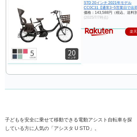
STD 20インチ 2021年モデル
CC0C31【通常3~5営業日で出
価格：143,588円（税込、送料別
(2025/7/7時点)
楽
子どもを安全に乗せて移動できる電動アシスト自転車を探
している方に人気の「アシスタ U STD」。