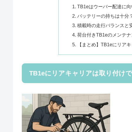
TB1eはウーバー配達に
バッテリーの持ちは十分
積載時の走行バランスと
荷台付きTB1eのメンテ
【まとめ】TB1eにリア
TB1eにリアキャリアは取り付け