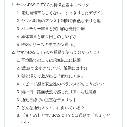
ヤマハPAS CITY-Cの特徴と基本スペック
電動自転車らしくない、すっきりしたデザイン
ヤマハ独自のアシスト制御で自然な乗り心地
バッテリー容量と実用的な走行距離
車体重量と取り回しのしやすさ
PASシリーズの中での位置づけ
ヤマハPAS CITY-Cを通勤で使って分かったこと
平坦路での走りは想像以上に快適
坂道は“楽すぎない”が、通勤には十分
朝と帰りで差が出る「疲れにくさ」
スピード感と安全性のバランスがちょうどいい
雨の日・路面状況で感じたリアルな注意点
通勤目線での正直なデメリット
どんな通勤スタイルに向いている？
【まとめ】ヤマハPAS CITY-Cは通勤で「ちょうど
いい」