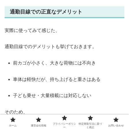
通勤目線での正直なデメリット
実際に使ってみて感じた、
通勤目線でのデメリットも挙げておきます。
前カゴが小さく、大きな荷物には不向き
車体は軽快だが、持ち上げると重さはある
子ども乗せ・大量積載には対応しない
そのため、
プライバシーポリシ
特定商取引法に基づ
ホーム
運営会社情報
お問い合わせ
「リュック通勤」「荷物は最低限」
ー
く表記